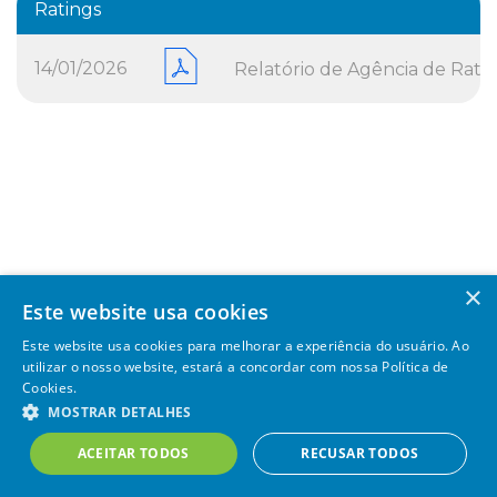
Ratings
14/01/2026
Relatório de Agência de Rati
×
Este website usa cookies
Este website usa cookies para melhorar a experiência do usuário. Ao
utilizar o nosso website, estará a concordar com nossa Política de
Cookies.
MOSTRAR DETALHES
SAE – 2020 Todos os direitos reservados |
Powered by
MZ
ACEITAR TODOS
RECUSAR TODOS