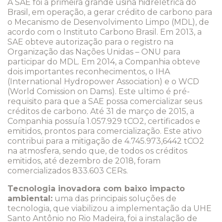
A SAE foi a primeira grande usina hidrelétrica do
Brasil, em operação, a gerar crédito de carbono para
o Mecanismo de Desenvolvimento Limpo (MDL), de
acordo com o Instituto Carbono Brasil. Em 2013, a
SAE obteve autorização para o registro na
Organização das Nações Unidas – ONU para
participar do MDL. Em 2014, a Companhia obteve
dois importantes reconhecimentos, o IHA
(International Hydropower Association) e o WCD
(World Comission on Dams). Este ultimo é pré-
requisito para que a SAE possa comercializar seus
créditos de carbono. Até 31 de março de 2015, a
Companhia possuía 1.057.929 tCO2, certificados e
emitidos, prontos para comercialização. Este ativo
contribui para a mitigação de 4.745.973,6442 tCO2
na atmosfera, sendo que, de todos os créditos
emitidos, até dezembro de 2018, foram
comercializados 833.603 CERs.
Tecnologia inovadora com baixo impacto
ambiental:
uma das principais soluções de
tecnologia, que viabilizou a implementação da UHE
Santo Antônio no Rio Madeira, foi a instalação de