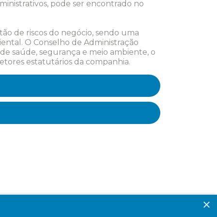
administrativos, pode ser encontrado no
tão de riscos do negócio, sendo uma
biental. O Conselho de Administração
os de saúde, segurança e meio ambiente, o
tores estatutários da companhia.
×