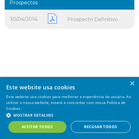
Prospectos
30/04/2014
Prospecto Definitivo
×
Este website usa cookies
Este website usa cookies para melhorar a experiência do usuário. Ao
utilizar o nosso website, estará a concordar com nossa Política de
Cookies.
MOSTRAR DETALHES
SAE – 2020 Todos os direitos reservados |
Powered by
MZ
ACEITAR TODOS
RECUSAR TODOS