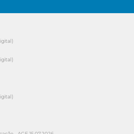
gital)
gital)
gital)
cação - AGE 15.07.2026