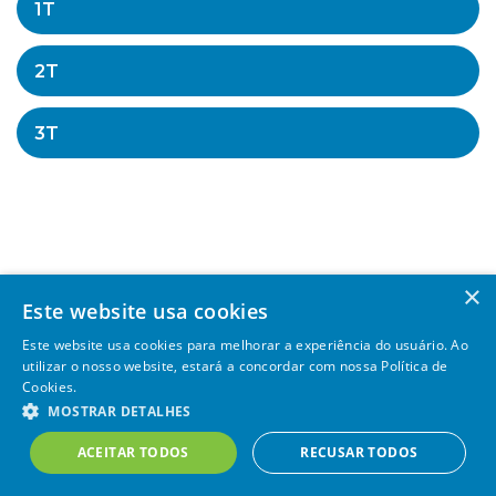
1T
2T
3T
×
Este website usa cookies
Este website usa cookies para melhorar a experiência do usuário. Ao
utilizar o nosso website, estará a concordar com nossa Política de
Cookies.
MOSTRAR DETALHES
SAE – 2020 Todos os direitos reservados |
Powered by
MZ
ACEITAR TODOS
RECUSAR TODOS