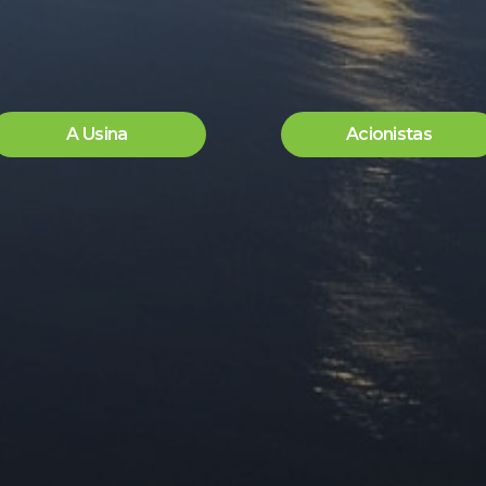
A Usina
Acionistas