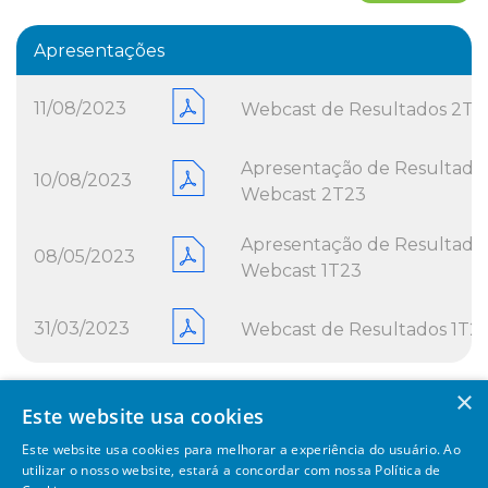
Apresentações
11/08/2023
Webcast de Resultados 2T2
Apresentação de Resultados
10/08/2023
Webcast 2T23
Apresentação de Resultados
08/05/2023
Webcast 1T23
31/03/2023
Webcast de Resultados 1T2
×
Este website usa cookies
Este website usa cookies para melhorar a experiência do usuário. Ao
utilizar o nosso website, estará a concordar com nossa Política de